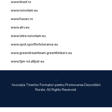
www.tinact.ro
www.noivotam.eu
www.fcasec.ro
www.atrv.eu
www.letre.noivotam.eu
www.spot.sportfortolerance.eu
www.greendreamteam.
greenthinkers.eu
www.ltjm-ivt.atfpdr.eu
Asociația Tinerilor Formatori pentru Promovarea Dezvoltării
Rurale. All Rights Reserved.